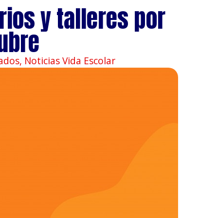
ios y talleres por
ubre
ados
,
Noticias Vida Escolar