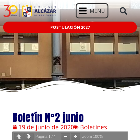
NOTICIAS
MENU
POSTULACIÓN 2027
Boletín N°2 junio
19 de junio de 2020
Boletines
Página
1
/
4
Zoom
100%