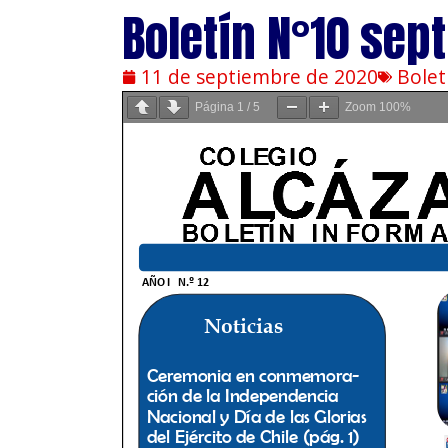
Boletín N°10 sep
11 de septiembre de 2020
Bolet
Página
1
/
5
Zoom
100%