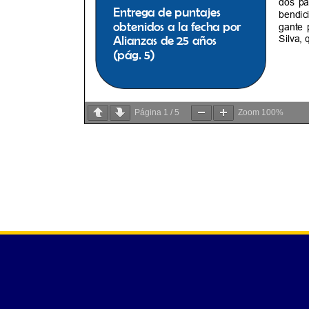
Página
1
/
5
Zoom
100%